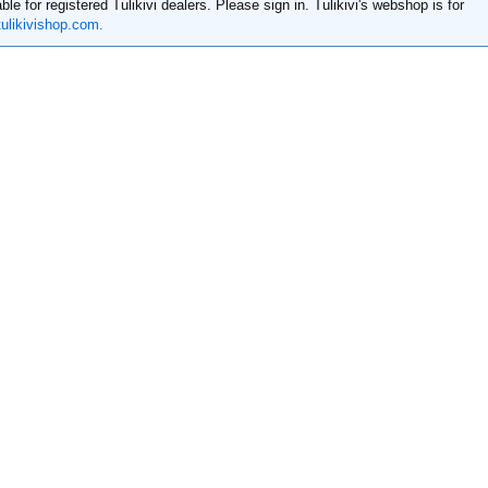
ble for registered Tulikivi dealers. Please sign in. Tulikivi's webshop is for
ulikivishop.com.