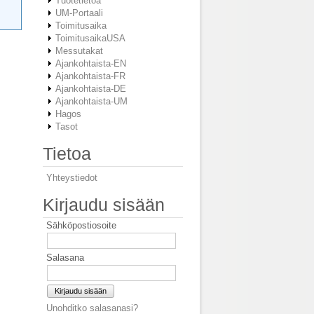
Tuotetietoa
UM-Portaali
Toimitusaika
ToimitusaikaUSA
Messutakat
Ajankohtaista-EN
Ajankohtaista-FR
Ajankohtaista-DE
Ajankohtaista-UM
Hagos
Tasot
Tietoa
Yhteystiedot
Kirjaudu sisään
Sähköpostiosoite
Salasana
Kirjaudu sisään
Unohditko salasanasi?