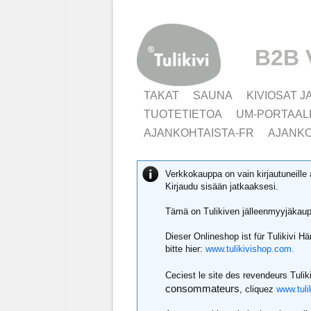
B2B 
TAKAT
SAUNA
KIVIOSAT J
TUOTETIETOA
UM-PORTAAL
AJANKOHTAISTA-FR
AJANKO
Verkkokauppa on vain kirjautuneille 
Kirjaudu sisään jatkaaksesi.
Tämä on Tulikiven jälleenmyyjäkaupp
Dieser Onlineshop ist für Tulikivi 
bitte hier:
www.tulikivishop.com.
Ceciest le site des revendeurs Tulik
consommateurs
, cliquez
www.tuli