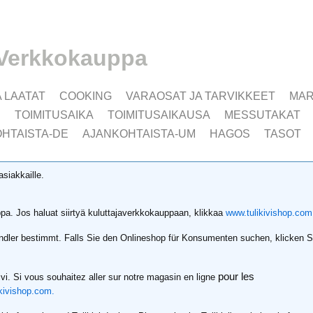
Verkkokauppa
A LAATAT
COOKING
VARAOSAT JA TARVIKKEET
MAR
I
TOIMITUSAIKA
TOIMITUSAIKAUSA
MESSUTAKAT
HTAISTA-DE
AJANKOHTAISTA-UM
HAGOS
TASOT
asiakkaille.
a. Jos haluat siirtyä kuluttajaverkkokauppaan, klikkaa
www.tulikivishop.com
Händler bestimmt. Falls Sie den Onlineshop für Konsumenten suchen, klicken S
pour les
ivi. Si vous souhaitez aller sur notre magasin en ligne
kivishop.com.