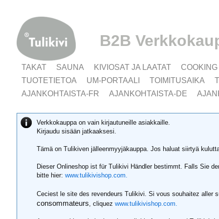
B2B Verkkokau
TAKAT
SAUNA
KIVIOSAT JA LAATAT
COOKING
TUOTETIETOA
UM-PORTAALI
TOIMITUSAIKA
AJANKOHTAISTA-FR
AJANKOHTAISTA-DE
AJAN
Verkkokauppa on vain kirjautuneille asiakkaille.
Kirjaudu sisään jatkaaksesi.
Tämä on Tulikiven jälleenmyyjäkauppa. Jos haluat siirtyä kulut
Dieser Onlineshop ist für Tulikivi Händler bestimmt. Falls Sie 
bitte hier:
www.tulikivishop.com.
Ceciest le site des revendeurs Tulikivi. Si vous souhaitez aller 
consommateurs
, cliquez
www.tulikivishop.com.