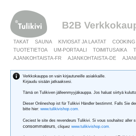
B2B Verkkokau
TAKAT
SAUNA
KIVIOSAT JA LAATAT
COOKING
TUOTETIETOA
UM-PORTAALI
TOIMITUSAIKA
AJANKOHTAISTA-FR
AJANKOHTAISTA-DE
AJAN
Verkkokauppa on vain kirjautuneille asiakkaille.
Kirjaudu sisään jatkaaksesi.
Tämä on Tulikiven jälleenmyyjäkauppa. Jos haluat siirtyä kulut
Dieser Onlineshop ist für Tulikivi Händler bestimmt. Falls Sie 
bitte hier:
www.tulikivishop.com.
Ceciest le site des revendeurs Tulikivi. Si vous souhaitez aller 
consommateurs
, cliquez
www.tulikivishop.com.