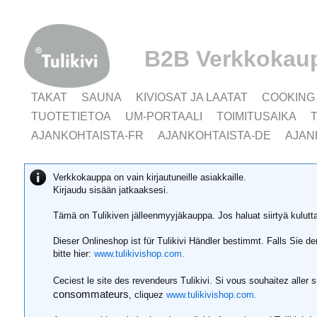
B2B Verkkokau
TAKAT
SAUNA
KIVIOSAT JA LAATAT
COOKING
TUOTETIETOA
UM-PORTAALI
TOIMITUSAIKA
AJANKOHTAISTA-FR
AJANKOHTAISTA-DE
AJAN
Verkkokauppa on vain kirjautuneille asiakkaille.
Kirjaudu sisään jatkaaksesi.
Tämä on Tulikiven jälleenmyyjäkauppa. Jos haluat siirtyä kulut
Dieser Onlineshop ist für Tulikivi Händler bestimmt. Falls Sie 
bitte hier:
www.tulikivishop.com.
Ceciest le site des revendeurs Tulikivi. Si vous souhaitez aller 
consommateurs
, cliquez
www.tulikivishop.com.