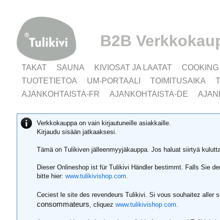
B2B Verkkokau
TAKAT
SAUNA
KIVIOSAT JA LAATAT
COOKING
TUOTETIETOA
UM-PORTAALI
TOIMITUSAIKA
AJANKOHTAISTA-FR
AJANKOHTAISTA-DE
AJAN
Verkkokauppa on vain kirjautuneille asiakkaille.
Kirjaudu sisään jatkaaksesi.
Tämä on Tulikiven jälleenmyyjäkauppa. Jos haluat siirtyä kulut
Dieser Onlineshop ist für Tulikivi Händler bestimmt. Falls Sie 
bitte hier:
www.tulikivishop.com.
Ceciest le site des revendeurs Tulikivi. Si vous souhaitez aller 
consommateurs
, cliquez
www.tulikivishop.com.