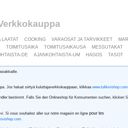
Verkkokauppa
A LAATAT
COOKING
VARAOSAT JA TARVIKKEET
MAR
I
TOIMITUSAIKA
TOIMITUSAIKAUSA
MESSUTAKAT
HTAISTA-DE
AJANKOHTAISTA-UM
HAGOS
TASOT
asiakkaille.
a. Jos haluat siirtyä kuluttajaverkkokauppaan, klikkaa
www.tulikivishop.com
Händler bestimmt. Falls Sie den Onlineshop für Konsumenten suchen, klicken S
pour les
ivi. Si vous souhaitez aller sur notre magasin en ligne
kivishop.com.