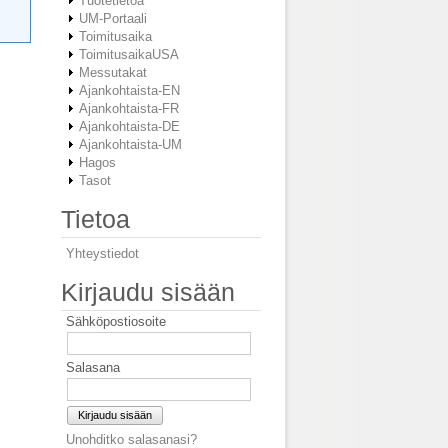
Tuotetietoa
UM-Portaali
Toimitusaika
ToimitusaikaUSA
Messutakat
Ajankohtaista-EN
Ajankohtaista-FR
Ajankohtaista-DE
Ajankohtaista-UM
Hagos
Tasot
Tietoa
Yhteystiedot
Kirjaudu sisään
Sähköpostiosoite
Salasana
Kirjaudu sisään
Unohditko salasanasi?