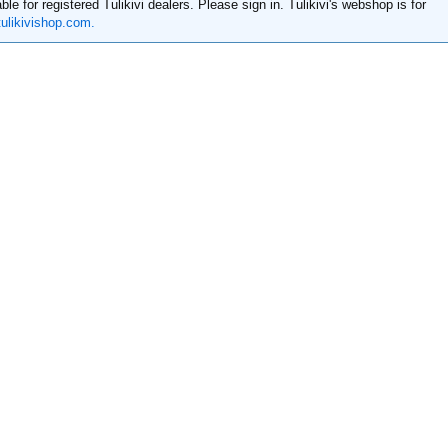
ble for registered Tulikivi dealers. Please sign in. Tulikivi's webshop is for
ulikivishop.com.