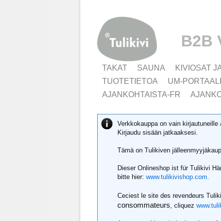
B2B 
TAKAT
SAUNA
KIVIOSAT J
TUOTETIETOA
UM-PORTAAL
AJANKOHTAISTA-FR
AJANKO
Verkkokauppa on vain kirjautuneille 
Kirjaudu sisään jatkaaksesi.
Tämä on Tulikiven jälleenmyyjäkaupp
Dieser Onlineshop ist für Tulikivi 
bitte hier:
www.tulikivishop.com.
Ceciest le site des revendeurs Tulik
consommateurs
, cliquez
www.tuli