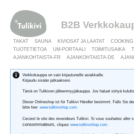
B2B Verkkokau
TAKAT
SAUNA
KIVIOSAT JA LAATAT
COOKING
TUOTETIETOA
UM-PORTAALI
TOIMITUSAIKA
AJANKOHTAISTA-FR
AJANKOHTAISTA-DE
AJAN
Verkkokauppa on vain kirjautuneille asiakkaille.
Kirjaudu sisään jatkaaksesi.
Tämä on Tulikiven jälleenmyyjäkauppa. Jos haluat siirtyä kulut
Dieser Onlineshop ist für Tulikivi Händler bestimmt. Falls Sie 
bitte hier:
www.tulikivishop.com.
Ceciest le site des revendeurs Tulikivi. Si vous souhaitez aller 
consommateurs
, cliquez
www.tulikivishop.com.