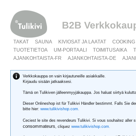
B2B Verkkokau
TAKAT
SAUNA
KIVIOSAT JA LAATAT
COOKING
TUOTETIETOA
UM-PORTAALI
TOIMITUSAIKA
AJANKOHTAISTA-FR
AJANKOHTAISTA-DE
AJAN
Verkkokauppa on vain kirjautuneille asiakkaille.
Kirjaudu sisään jatkaaksesi.
Tämä on Tulikiven jälleenmyyjäkauppa. Jos haluat siirtyä kulut
Dieser Onlineshop ist für Tulikivi Händler bestimmt. Falls Sie 
bitte hier:
www.tulikivishop.com.
Ceciest le site des revendeurs Tulikivi. Si vous souhaitez aller 
consommateurs
, cliquez
www.tulikivishop.com.