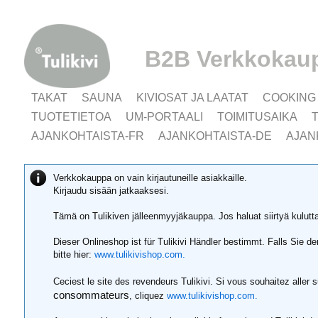
B2B Verkkokau
TAKAT
SAUNA
KIVIOSAT JA LAATAT
COOKING
TUOTETIETOA
UM-PORTAALI
TOIMITUSAIKA
AJANKOHTAISTA-FR
AJANKOHTAISTA-DE
AJAN
Verkkokauppa on vain kirjautuneille asiakkaille.
Kirjaudu sisään jatkaaksesi.
Tämä on Tulikiven jälleenmyyjäkauppa. Jos haluat siirtyä kulut
Dieser Onlineshop ist für Tulikivi Händler bestimmt. Falls Sie 
bitte hier:
www.tulikivishop.com.
Ceciest le site des revendeurs Tulikivi. Si vous souhaitez aller 
consommateurs
, cliquez
www.tulikivishop.com.