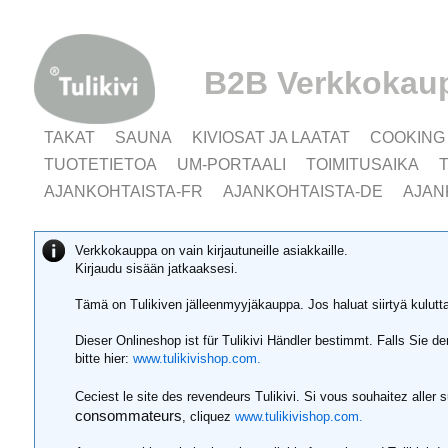
B2B Verkkokau
TAKAT
SAUNA
KIVIOSAT JA LAATAT
COOKING
TUOTETIETOA
UM-PORTAALI
TOIMITUSAIKA
AJANKOHTAISTA-FR
AJANKOHTAISTA-DE
AJAN
Verkkokauppa on vain kirjautuneille asiakkaille.
Kirjaudu sisään jatkaaksesi.
Tämä on Tulikiven jälleenmyyjäkauppa. Jos haluat siirtyä kulut
Dieser Onlineshop ist für Tulikivi Händler bestimmt. Falls Sie 
bitte hier:
www.tulikivishop.com.
Ceciest le site des revendeurs Tulikivi. Si vous souhaitez aller 
consommateurs
, cliquez
www.tulikivishop.com.